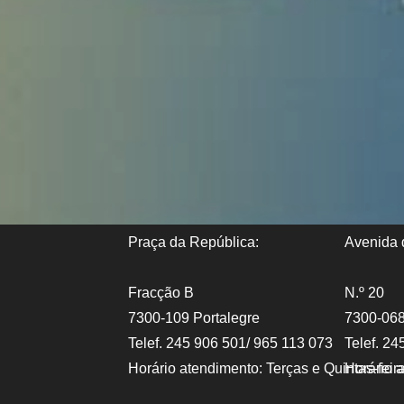
Praça da República:
Avenida d
Fracção B
N.º 20
7300-109 Portalegre
7300-068
Telef. 245 906 501/ 965 113 073
Telef. 24
Horário atendimento: Terças e Quintas-fei
Horário 