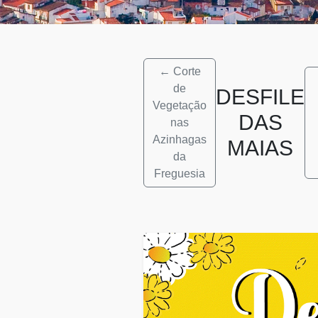
← Corte
de
DESFILE
Vegetação
DAS
nas
Azinhagas
MAIAS
da
Freguesia