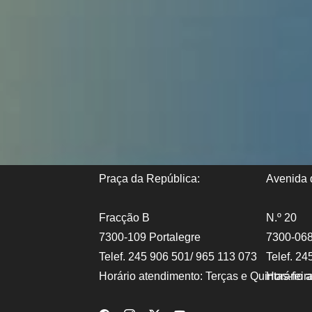
Praça da República:
Avenida d
Fracção B
N.º 20
7300-109 Portalegre
7300-068
Telef. 245 906 501/ 965 113 073
Telef. 24
Horário atendimento: Terças e Quintas-fei
Horário 