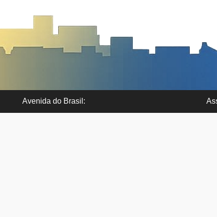
Avenida do Brasil:
As
N.º 20
Rua
7300-068 Portalegre
73
Telef. 245 330 167/ 965 112 611
Tel
de manhã
Horário atendimento: 9h00 às 12h30 - 14h00 às 16h00
Ho
ema