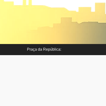
Praça da República:
Fracção B
7300-109 Portalegre
Telef. 245 906 501/ 965 113 073
Horário atendimento: Terças e Quintas-feiras 