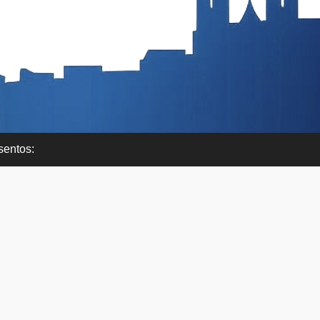
sentos:
 Coronel Jorge Velez Caroço - Edifício da Piscina Municipal
00-030 Portalegre
ef. 245 207 260/ 965 112 612
rário atendimento: 9h00 às 12h30
il: geral@junta-se-slourenco.pt